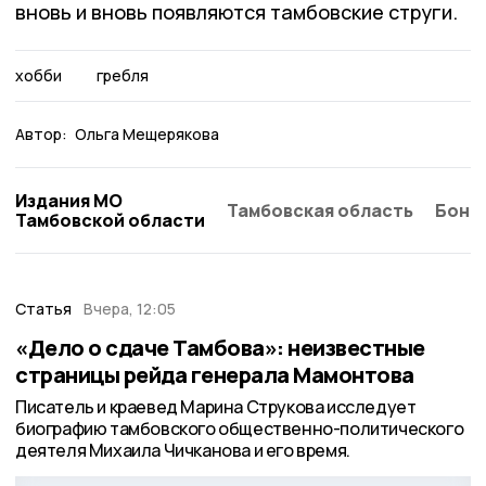
вновь и вновь появляются тамбовские струги.
хобби
гребля
Автор:
Ольга Мещерякова
Издания МО
Тамбовская область
Бонд
Тамбовской области
Статья
Вчера, 12:05
«Дело о сдаче Тамбова»: неизвестные
страницы рейда генерала Мамонтова
Писатель и краевед Марина Струкова исследует
биографию тамбовского общественно-политического
деятеля Михаила Чичканова и его время.