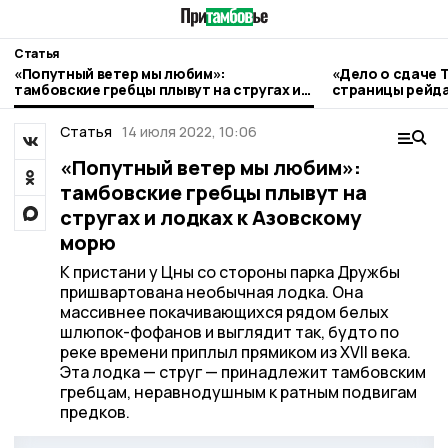
Статья
«Попутный ветер мы любим»:
«Дело о сдаче 
тамбовские гребцы плывут на стругах и
страницы рейда
лодках к Азовскому морю
Статья
14 июля 2022, 10:06
«Попутный ветер мы любим»:
тамбовские гребцы плывут на
стругах и лодках к Азовскому
морю
К пристани у Цны со стороны парка Дружбы
пришвартована необычная лодка. Она
массивнее покачивающихся рядом белых
шлюпок-фофанов и выглядит так, будто по
реке времени приплыл прямиком из XVII века.
Эта лодка — струг — принадлежит тамбовским
гребцам, неравнодушным к ратным подвигам
предков.