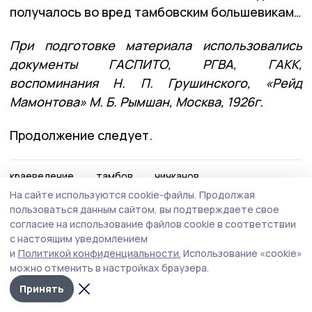
получалось во вред тамбовским большевикам…
При подготовке материала использовались
документы ГАСПИТО, РГВА, ГАКК,
воспоминания Н. П. Грушинского, «Рейд
Мамонтова» М. Б. Рымшан, Москва, 1926г.
Продолжение следует.
краеведение
тамбов
чичканов
На сайте используются cookie-файлы.
Продолжая
пользоваться данным сайтом, вы подтверждаете свое
Автор:
Марина Струкова
согласие на использование файлов cookie в соответствии
с настоящим уведомлением
и
Политикой конфиденциальности.
Использование «cookie»
Издания МО
Тамбовская область
Бонд
Тамбовской области
можно отменить в настройках браузера.
Принять