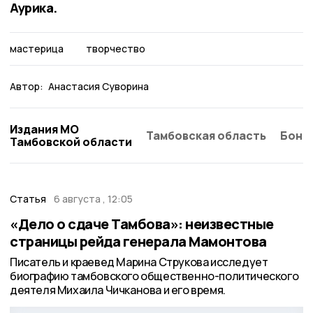
Аурика.
мастерица
творчество
Автор:
Анастасия Суворина
Издания МО
Тамбовская область
Бонд
Тамбовской области
Статья
6 августа , 12:05
«Дело о сдаче Тамбова»: неизвестные
страницы рейда генерала Мамонтова
Писатель и краевед Марина Струкова исследует
биографию тамбовского общественно-политического
деятеля Михаила Чичканова и его время.