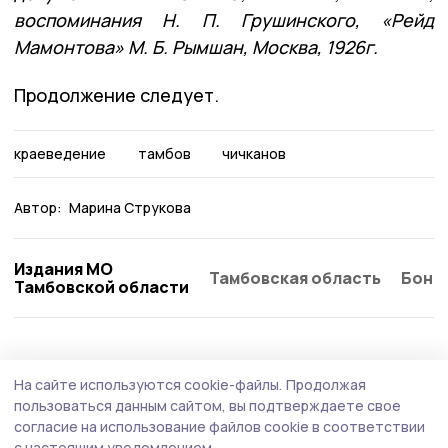
воспоминания Н. П. Грушинского, «Рейд
Мамонтова» М. Б. Рымшан, Москва, 1926г.
Продолжение следует.
краеведение
тамбов
чичканов
Автор:
Марина Струкова
Издания МО
Тамбовская область
Бонд
Тамбовской области
Статья
5 августа , 12:03
На сайте используются cookie-файлы.
Продолжая
Жительница Притамбовья рассказала об
пользоваться данным сайтом, вы подтверждаете свое
отце-ветеране Великой Отечественной
согласие на использование файлов cookie в соответствии
с настоящим уведомлением