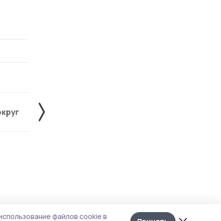
округ
Жердевский округ
Знаменский округ
Лента
10
использование файлов cookie в
новостей