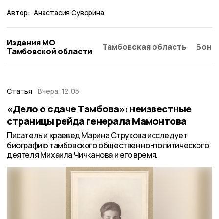
Автор:
Анастасия Суворина
Издания МО
Тамбовская область
Бонд
Тамбовской области
Статья
Вчера, 12:05
«Дело о сдаче Тамбова»: неизвестные
страницы рейда генерала Мамонтова
Писатель и краевед Марина Струкова исследует
биографию тамбовского общественно-политического
деятеля Михаила Чичканова и его время.