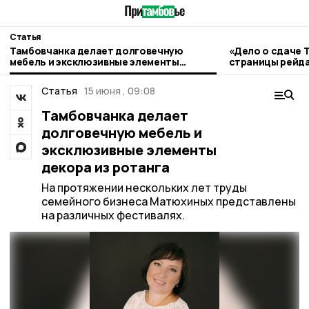
Статья
Тамбовчанка делает долговечную
«Дело о сдаче 
мебель и эксклюзивные элементы
страницы рейда
декора из ротанга
Статья
15 июня , 09:08
Тамбовчанка делает
долговечную мебель и
эксклюзивные элементы
декора из ротанга
На протяжении нескольких лет труды
семейного бизнеса Матюхиных представлены
на различных фестивалях.