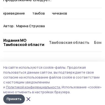
краеведение
тамбов
чичканов
Автор:
Марина Струкова
Издания МО
Тамбовская область
Бонд
Тамбовской области
Статья
5 августа , 12:03
На сайте используются cookie-файлы.
Продолжая
Жительница Притамбовья рассказала об
пользоваться данным сайтом, вы подтверждаете свое
отце-ветеране Великой Отечественной
согласие на использование файлов cookie в соответствии
с настоящим уведомлением
войны
и
Политикой конфиденциальности.
Использование «cookie»
В годы противостояния СССР и нацистской Германии
можно отменить в настройках браузера.
уроженец села Черняного возводил мосты к Победе.
Принять