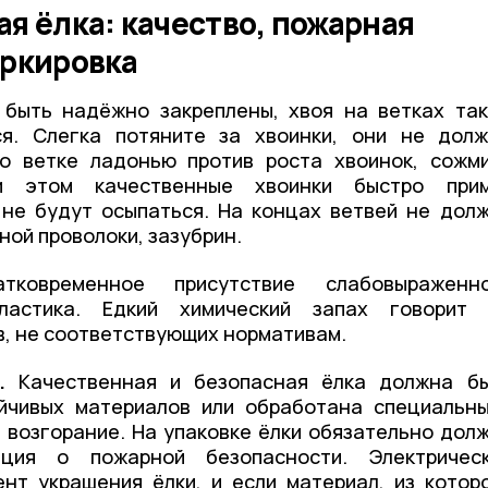
я ёлка: качество, пожарная
аркировка
быть надёжно закреплены, хвоя на ветках та
я. Слегка потяните за хвоинки, они не дол
по ветке ладонью против роста хвоинок, сожм
и этом качественные хвоинки быстро при
не будут осыпаться. На концах ветвей не дол
ной проволоки, зазубрин.
ковременное присутствие слабовыраженно
ластика. Едкий химический запах говорит
, не соответствующих нормативам.
.
Качественная и безопасная ёлка должна б
ойчивых материалов или обработана специальн
 возгорание. На упаковке ёлки обязательно дол
ация о пожарной безопасности. Электричес
нт украшения ёлки, и если материал, из котор