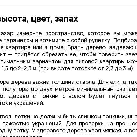
высота, цвет, запах
зар измерьте пространство, которое вы мож
е параметры и возьмите с собой рулетку. Подбир
 в квартире или в доме. Брать дерево, задеваю
ит — придётся обрезать её, чтобы повесить зве
птимальным вариантом для типовой квартиры мо
,5 до 2-2,3 м (при высоте потолков от 2,7 до 3 м).
оре дерева важна толщина ствола. Для ели, а та
т полутора до двух метров минимальным считае
м. Дерево с тонким стволом будет гнуться 
ок и украшений.
твол, ветки не должны быть слишком тонкими, ин
 тяжестью украшений. Для проверки на прочно
дну ветку. У здорового дерева хвоя мягкая, а ве