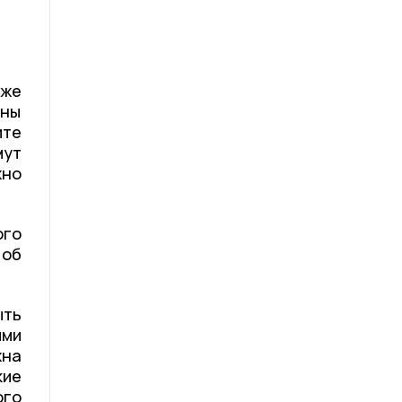
кже
жны
ите
мут
жно
го
 об
ыть
ыми
жна
кие
ого