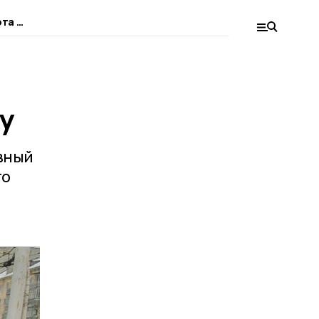
та в
у
авный
то