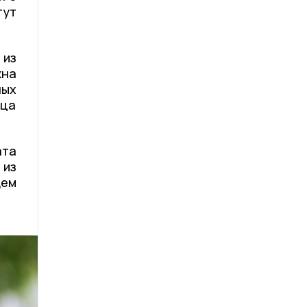
гут
 из
жна
ных
вца
та
 из
щем