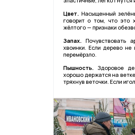
эластичные, легко гнутся 
Цвет.
Насыщенный зелёны
говорит о том, что это 
жёлтого — признаки обезво
Запах.
Почувствовать ар
хвоинки. Если дерево не 
перемёрзло.
Пышность.
Здоровое де
хорошо держатся на ветке
тряхнув веточки. Если иго