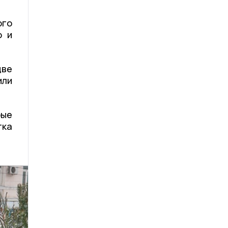
ого
о и
две
или
рые
гка