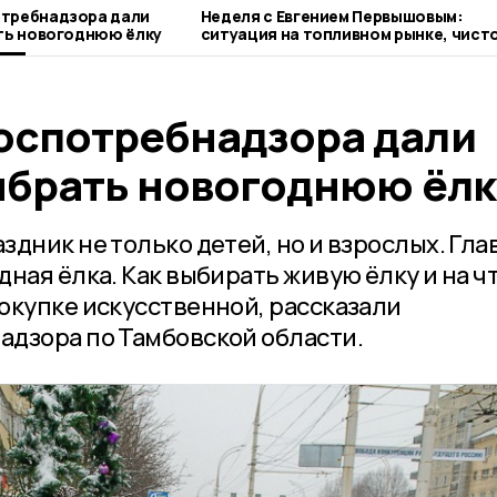
требнадзора дали
Неделя с Евгением Первышовым:
ать новогоднюю ёлку
ситуация на топливном рынке, чисто
городе и приоритеты образования
оспотребнадзора дали
выбрать новогоднюю ёлк
дник не только детей, но и взрослых. Гл
ная ёлка. Как выбирать живую ёлку и на ч
окупке искусственной, рассказали
дзора по Тамбовской области.