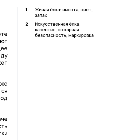
1
Живая ёлка: высота, цвет,
запах
2
Искусственная ёлка:
качество, пожарная
ете
безопасность, маркировка
ают
щее
зду
жет
кже
тся
под
аче
сть
тки