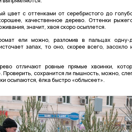
и выпрямляются.
й цвет с оттенками от серебристого до голуб
хорошее, качественное дерево. Оттенки рыжег
живания, значит, хвоя скоро осыплется.
омат ели можно, разломив в пальцах одну-
источает запах, то оно, скорее всего, засохло 
рево отличают ровные прямые хвоинки, кото
. Проверить, сохранится ли пышность, можно, сле
лки осыпаются, ёлка быстро «облысеет».