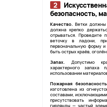
2
Искусственна
безопасность, м
Качество.
Ветки должны 
должна крепко держатьс
отрываться. Проведите 
веточку в ладони, пр
первоначальную форму и 
быть острых краёв, оголён
Запах.
Допустимо крат
характерного запаха п
использовании материалов
Пожарная безопасность
изготовлена из огнеуст
составами, исключающими
присутствовать информ
гирлянды — частый элеме