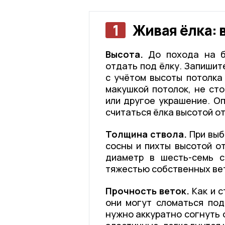
1
Живая ёлка: 
Высота.
До похода на ба
отдать под ёлку. Запишит
с учётом высоты потолка
макушкой потолок, не сто
или другое украшение. О
считаться ёлка высотой от 1
Толщина ствола.
При выб
сосны и пихты высотой о
диаметр в шесть-семь с
тяжестью собственных вет
Прочность веток.
Как и с
они могут сломаться под
нужно аккуратно согнуть о