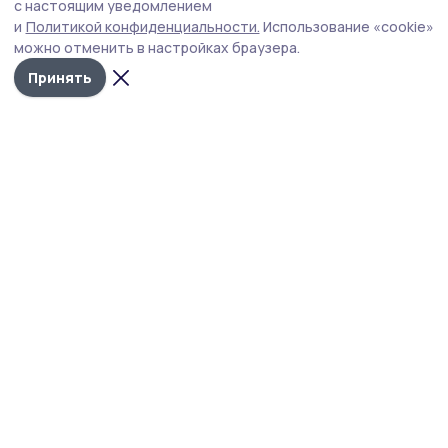
с настоящим уведомлением
выпускников школ Тамбовского округа.
и
Политикой конфиденциальности.
Использование «cookie»
можно отменить в настройках браузера.
Принять
Фото: Анастасия Суворина