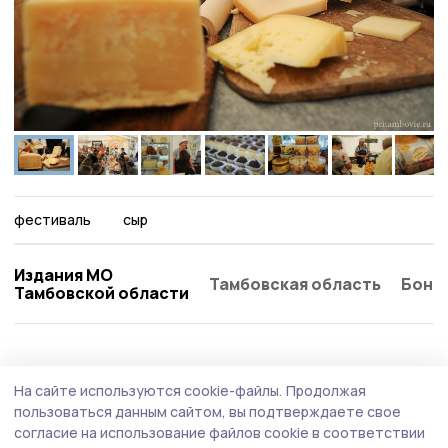
фестиваль
сыр
Издания МО
Тамбовская область
Бонд
Тамбовской области
Фотогалерея
27 июня , 12:04
На сайте используются cookie-файлы.
Продолжая
Бал медалистов в Притамбовье
пользоваться данным сайтом, вы подтверждаете свое
согласие на использование файлов cookie в соответствии
В Доме культуры села Донского чествовали лучших