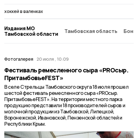
хоккей в валенках
Издания МО
Тамбовская область
Бонд
Тамбовской области
Фотогалерея
20 июля , 10:09
Фестиваль ремесленного сыра «PRОсыр.
ПритамбовьеFEST»
В селе Стрельцы Тамбовского округа 18 июля прошел
шестой фестиваль ремесленного сыра «PRОсыр.
ПритамбовьеFEST». На территории местного парка
продукцию представили 18 производителей сыров и
молочной продукции из Тамбовской, Липецкой,
Воронежской, Ивановской, Пензенской областей и
Республики Крым.