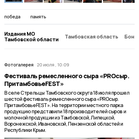
победа
память
Издания МО
Тамбовская область
Бонд
Тамбовской области
Фотогалерея
20 июля , 10:09
Фестиваль ремесленного сыра «PRОсыр.
ПритамбовьеFEST»
В селе Стрельцы Тамбовского округа 18 июля прошел
шестой фестиваль ремесленного сыра «PRОсыр.
ПритамбовьеFEST». На территории местного парка
продукцию представили 18 производителей сыров и
молочной продукции из Тамбовской, Липецкой,
Воронежской, Ивановской, Пензенской областей и
Республики Крым.