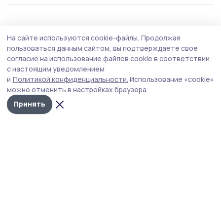
Фотогалерея
21 июня , 15:17
На сайте используются cookie-файлы.
Продолжая
Военно-патриотический фестиваль «На
пользоваться данным сайтом, вы подтверждаете свое
безымянной высоте» в Притамбовье
согласие на использование файлов cookie в соответствии
с настоящим уведомлением
В селе Лысые Горы Тамбовского округа 21 июня прошёл
и
Политикой конфиденциальности.
Использование «cookie»
военно-патриотический фестиваль, посвящённый 81-й
можно отменить в настройках браузера.
годовщине Великой Победы.
Принять