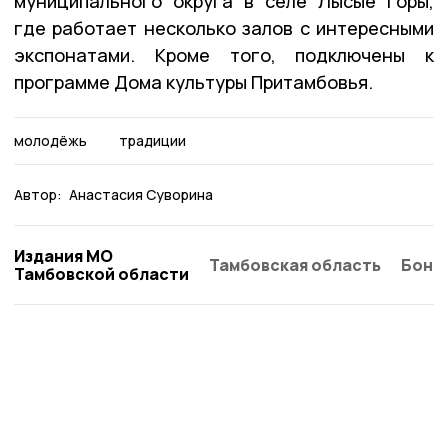
муниципального округа в селе Лысые Горы,
где работает несколько залов с интересными
экспонатами. Кроме того, подключены к
программе Дома культуры Притамбовья.
молодёжь
традиции
Автор:
Анастасия Суворина
Издания МО
Тамбовская область
Бонд
Тамбовской области