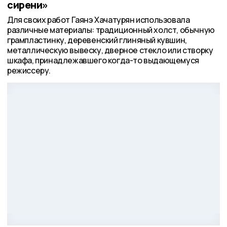
сирени»
Для своих работ Гаянэ Хачатурян использовала
различные материалы: традиционный холст, обычную
грампластинку, деревенский глиняный кувшин,
металлическую вывеску, дверное стекло или створку
шкафа, принадлежавшего когда-то выдающемуся
режиссеру.