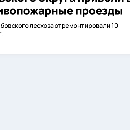
ивопожарные проезды
бовского лесхоза отремонтировали 10
.