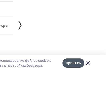
округ
Жердевский округ
Знаменский округ
Лента
10
использование файлов cookie в
новостей
Принять
млн
ь в настройках браузера.
й
щейся