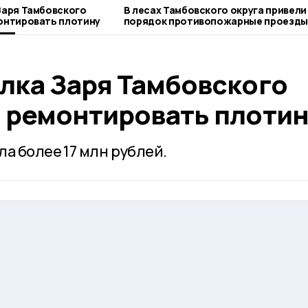
Заря Тамбовского
В лесах Тамбовского округа привели
монтировать плотину
порядок противопожарные проезды
елка Заря Тамбовского
и ремонтировать плоти
а более 17 млн рублей.