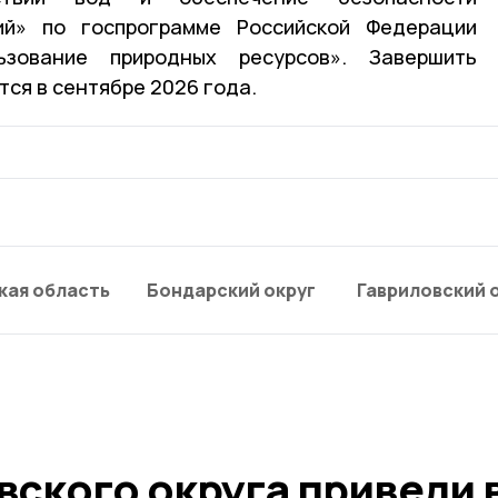
ий» по госпрограмме Российской Федерации
ьзование природных ресурсов». Завершить
ся в сентябре 2026 года.
кая область
Бондарский округ
Гавриловский 
вского округа привели 