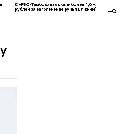
 в
С «РКС-Тамбов» взыскали более 4,6 млн
Молодёжь 
рублей за загрязнение ручья Ближний
экологиче
Колов
ну