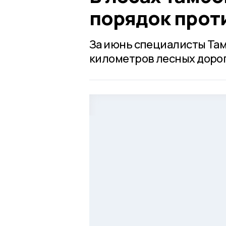
порядок прот
За июнь специалисты Там
километров лесных дорог