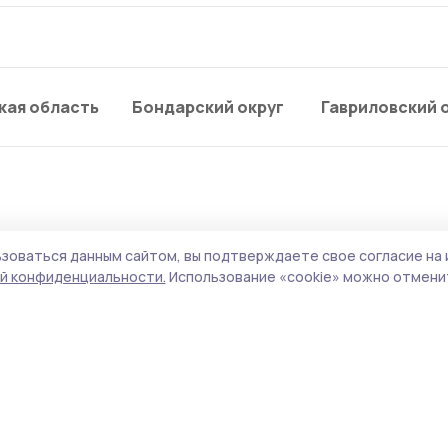
кая область
Бондарский округ
Гавриловский 
зоваться данным сайтом, вы подтверждаете свое согласие на 
» взыскали более 4,6 
й конфиденциальности.
Использование «cookie» можно отменит
рязнение ручья Ближни
нализационной насосной станции, находя