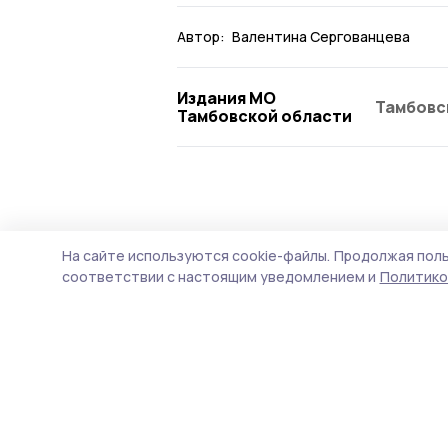
Автор:
Валентина Сергованцева
Издания МО
Тамбовс
Тамбовской области
Экология
16 июля , 12:02
На сайте используются cookie-файлы.
Продолжая поль
С «РКС-Тамбов
соответствии с настоящим уведомлением и
Политико
рублей за заг
Колов
Сброс сточных вод из ка