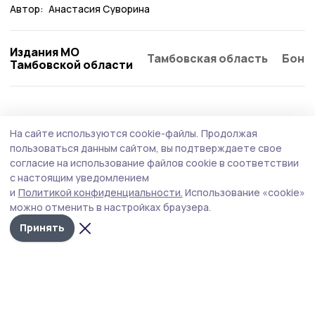
Автор:
Анастасия Суворина
Издания МО
Тамбовская область
Бонд
Тамбовской области
Экология
27 июля , 09:03
На сайте используются cookie-файлы.
Продолжая
В лесах Тамбовского округа привели в
пользоваться данным сайтом, вы подтверждаете свое
порядок противопожарные проезды
согласие на использование файлов cookie в соответствии
с настоящим уведомлением
За июнь специалисты Тамбовского лесхоза
и
Политикой конфиденциальности.
Использование «cookie»
отремонтировали 10 километров лесных дорог.
можно отменить в настройках браузера.
Принять