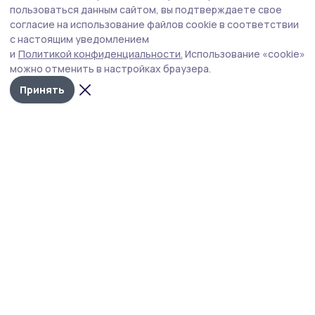
В августе передвижной флюорограф
пользоваться данным сайтом, вы подтверждаете свое
посетит семь населённых пунктов
согласие на использование файлов cookie в соответствии
с настоящим уведомлением
Притамбовья
и
Политикой конфиденциальности.
Использование «cookie»
Для записи необходимо обратиться к сотруднику ФАПа
можно отменить в настройках браузера.
или амбулатории своего населённого пункта.
Принять
Фото: Алексей Бучнев / архив редакции