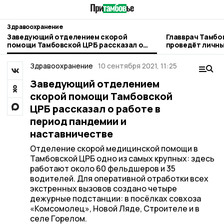
Здравоохранение
Заведующий отделением скорой
Главврач Тамбо
помощи Тамбовской ЦРБ рассказал о
проведёт личны
работе в период пандемии и
Авдеевки
наставничестве
Здравоохранение
10 сентября 2021, 11:25
Заведующий отделением
скорой помощи Тамбовской
ЦРБ рассказал о работе в
период пандемии и
наставничестве
Отделение скорой медицинской помощи в
Тамбовской ЦРБ одно из самых крупных: здесь
работают около 60 фельдшеров и 35
водителей. Для оперативной отработки всех
экстренных вызовов создано четыре
дежурные подстанции: в посёлках совхоза
«Комсомолец», Новой Ляде, Строителе и в
селе Горелом.