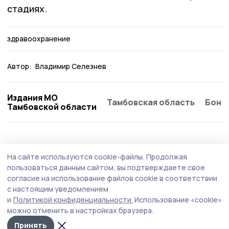
стадиях.
здравоохранение
Автор:
Владимир Селезнев
Издания МО
Тамбовская область
Бонд
Тамбовской области
Здравоохранение
30 июля , 19:02
На сайте используются cookie-файлы.
Продолжая
Жителям Притамбовья напомнили, что
пользоваться данным сайтом, вы подтверждаете свое
делать при укусе гадюки
согласие на использование файлов cookie в соответствии
с настоящим уведомлением
Первым делом необходимо вызвать скорую и
и
Политикой конфиденциальности.
Использование «cookie»
обеспечить пострадавшему покой.
можно отменить в настройках браузера.
Принять