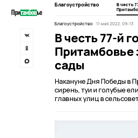
Благоустройство
В честь 
Притамбо
сады
Благоустройство
11 мая 2022, 09:13
В честь 77-й 
Притамбовье 
сады
Накануне Дня Победы в П
сирень, туи и голубые ел
главных улиц в сельсовет