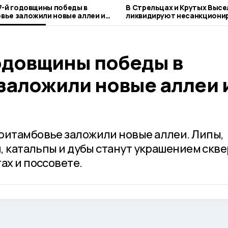
77-й годовщины победы в
В Стрельцах и Крутых Высе
вье заложили новые аллеи и
ликвидируют несанкциони
свалки
годовщины победы в
заложили новые аллеи 
ритамбовье заложили новые аллеи. Липы,
и, катальпы и дубы станут украшением скве
ах и поссовете.