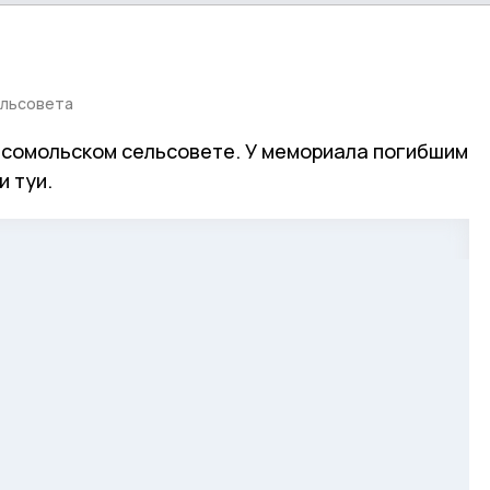
ельсовета
омсомольском сельсовете. У мемориала погибшим
и туи.