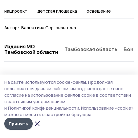
нацпроект
детская площадка
освещение
Автор:
Валентина Сергованцева
Издания МО
Тамбовская область
Бонд
Тамбовской области
Благоустройство
21 июля , 13:03
На сайте используются cookie-файлы.
Продолжая
В Тамбовском округе отремонтируют
пользоваться данным сайтом, вы подтверждаете свое
участок дороги от Авдеевки до
согласие на использование файлов cookie в соответствии
с настоящим уведомлением
Александровки
и
Политикой конфиденциальности.
Использование «cookie»
Дорогу обновят за счет экономии средств по итогам
можно отменить в настройках браузера.
торгов.
Принять