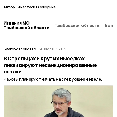
Автор:
Анастасия Суворина
Издания МО
Тамбовская область
Бонд
Тамбовской области
Благоустройство
30 июля , 15:03
В Стрельцах и Крутых Выселках
ликвидируют несанкционированные
свалки
Работы планируют начать на следующей неделе.