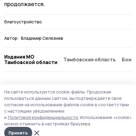
продолжается.
благоустройство
Автор:
Владимир Селезнев
Издания МО
Тамбовская область
Бонд
Тамбовской области
Благоустройство
24 июля , 09:03
На сайте используются cookie-файлы.
Продолжая
В Притамбовье по нацпроекту
пользоваться данным сайтом, вы подтверждаете свое
благоустроили детскую площадку и дворы
согласие на использование файлов cookie в соответствии
с настоящим уведомлением
В четырёх селах Притамбовья сделали освещение, в
и
Политикой конфиденциальности.
Использование «cookie»
Стрельцах — установили детскую площадку, в а
можно отменить в настройках браузера.
посёлке Дружба — благоустроили дворовые
территории.
Принять