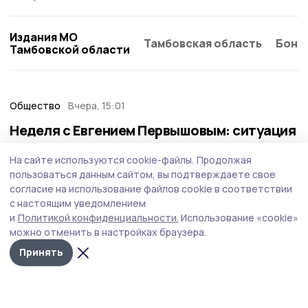
Издания МО
Тамбовская область
Бонд
Тамбовской области
Общество
Вчера, 15:01
Неделя с Евгением Первышовым: ситуация
на топливном рынке, чистота в городе и
На сайте используются cookie-файлы.
Продолжая
приоритеты образования
пользоваться данным сайтом, вы подтверждаете свое
Губернатор держит на контроле ситуацию с бензином,
согласие на использование файлов cookie в соответствии
требует навести порядок с мусором в Тамбове.
с настоящим уведомлением
и
Политикой конфиденциальности.
Использование «cookie»
можно отменить в настройках браузера.
Принять