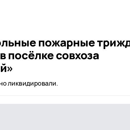
ольные пожарные триж
в посёлке совхоза
й»
но ликвидировали.