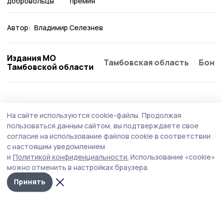
добровольцы
премия
Автор:
Владимир Селезнев
Издания МО
Тамбовская область
Бонд
Тамбовской области
Общество
Вчера, 19:03
На сайте используются cookie-файлы.
Продолжая
Водителей Притамбовья проверят на
пользоваться данным сайтом, вы подтверждаете свое
трезвость в ходе профилактического
согласие на использование файлов cookie в соответствии
с настоящим уведомлением
рейда
и
Политикой конфиденциальности.
Использование «cookie»
Основная задача — выявление и пресечение
можно отменить в настройках браузера.
нарушений правил дорожного движения, связанных с
Принять
управлением транспортом в состоянии опьянения.