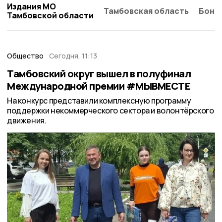
Издания МО
Тамбовская область
Бонд
Тамбовской области
Общество
Сегодня, 11:13
Тамбовский округ вышел в полуфинал
Международной премии #МЫВМЕСТЕ
На конкурс представили комплексную программу
поддержки некоммерческого сектора и волонтёрского
движения.