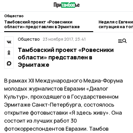
Общество
Тамбовский проект «Ровесники
Неделя с Евген
области» представлен в Эрмитаже
ситуация на то
городе и приор
Общество
23 ноября 2017, 23:41
Тамбовский проект «Ровесники
области» представлен в
Эрмитаже
В рамках XII Международного Медиа-Форума
молодых журналистов Евразии «Диалог
Культур», проходящего в Государственном
Эрмитаже Санкт-Петербурга, состоялось
открытие фотовыставки «Я здесь живу». Она
состоит из лучших работ 30
фотокорреспондентов Евразии. Тамбов