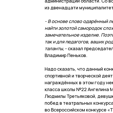
администрации области. Со в
из двенадцати муниципалитет
- В основе слово одарённый л
найти золотой самородок слож
замечательное изделие. Поэто
так и для педагогов, ваших р
таланты,
- сказал председате
Владимир Пеньков.
Надо сказать, что данный кон
спортивной и творческой деят
награждённых в этом году нем
класса школы №22 Ангелина М
Людмилы Третьяковой, девушк
побед в театральных конкурса
во Всероссийском конкурсе «