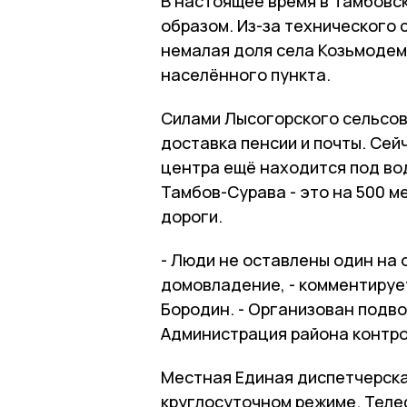
В настоящее время в Тамбовс
образом. Из-за технического
немалая доля села Козьмодем
населённого пункта.
Силами Лысогорского сельсов
доставка пенсии и почты. Сей
центра ещё находится под во
Тамбов-Сурава - это на 500 
дороги.
- Люди не оставлены один на 
домовладение, - комментируе
Бородин. - Организован подво
Администрация района контро
Местная Единая диспетчерска
круглосуточном режиме. Тел