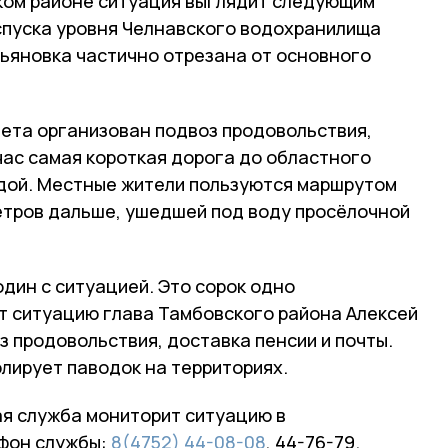
ком районе ситуация выглядит следующим
 спуска уровня Челнавского водохранилища
ьяновка частично отрезана от основного
ета организован подвоз продовольствия,
час самая короткая дорога до областного
дой. Местные жители пользуются маршрутом
метров дальше, ушедшей под воду просёлочной
один с ситуацией. Это сорок одно
т ситуацию глава Тамбовского района Алексей
з продовольствия, доставка пенсии и почты.
лирует паводок на территориях.
я служба мониторит ситуацию в
ефон службы:
8(4752) 44-08-08
, 44-76-79.