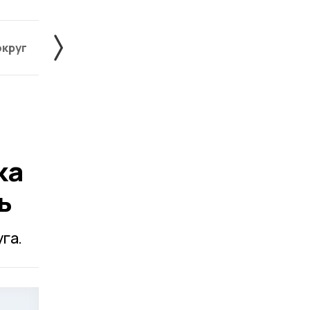
округ
Жердевский округ
Знаменский округ
ка
ь
га.