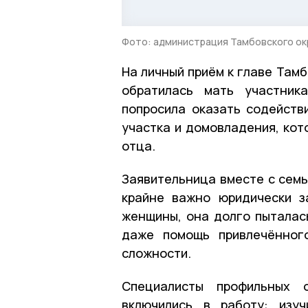
Фото: администрация Тамбовского ок
На личный приём к главе Там
обратилась мать участник
попросила оказать содейств
участка и домовладения, кот
отца.
Заявительница вместе с семь
крайне важно юридически з
женщины, она долго пыталас
даже помощь привлечённого
сложности.
Специалисты профильных о
включились в работу: изу