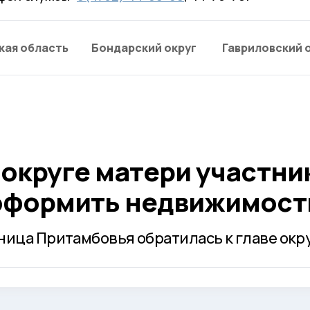
кая область
Бондарский округ
Гавриловский 
 округе матери участни
оформить недвижимост
ница Притамбовья обратилась к главе окру