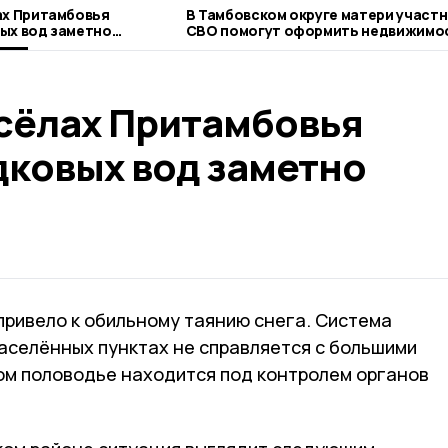
ах Притамбовья
В Тамбовском округе матери участ
ых вод заметно
СВО помогут оформить недвижимо
 сёлах Притамбовья
дковых вод заметно
привело к обильному таянию снега. Система
аселённых пунктах не справляется с большими
лом половодье находится под контролем органов