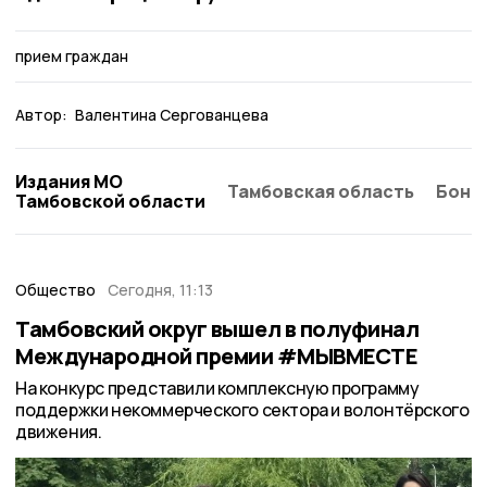
прием граждан
Автор:
Валентина Сергованцева
Издания МО
Тамбовская область
Бонд
Тамбовской области
Общество
Сегодня, 11:13
Тамбовский округ вышел в полуфинал
Международной премии #МЫВМЕСТЕ
На конкурс представили комплексную программу
поддержки некоммерческого сектора и волонтёрского
движения.