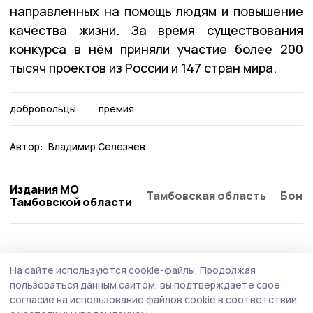
направленных на помощь людям и повышение
качества жизни. За время существования
конкурса в нём приняли участие более 200
тысяч проектов из России и 147 стран мира.
добровольцы
премия
Автор:
Владимир Селезнев
Издания МО
Тамбовская область
Бонд
Тамбовской области
Общество
Вчера, 19:03
На сайте используются cookie-файлы.
Продолжая
Водителей Притамбовья проверят на
пользоваться данным сайтом, вы подтверждаете свое
трезвость в ходе профилактического
согласие на использование файлов cookie в соответствии