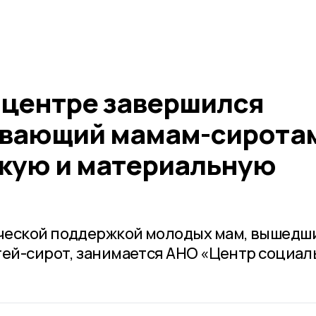
 центре завершился
ывающий мамам-сирота
кую и материальную
ческой поддержкой молодых мам, вышедши
тей-сирот, занимается АНО «Центр социа