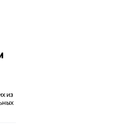
м
х из
льных