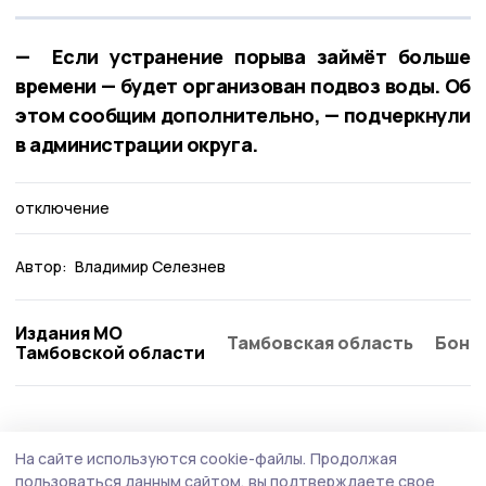
— Если устранение порыва займёт больше
времени — будет организован подвоз воды. Об
этом сообщим дополнительно, — подчеркнули
в администрации округа.
отключение
Автор:
Владимир Селезнев
Издания МО
Тамбовская область
Бонд
Тамбовской области
Статья
Сегодня, 12:05
На сайте используются cookie-файлы.
Продолжая
«Дело о сдаче Тамбова»: неизвестные
пользоваться данным сайтом, вы подтверждаете свое