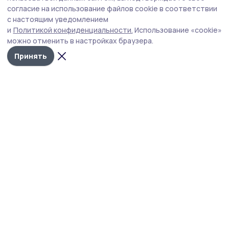
страницы рейда генерала Мамонтова
согласие на использование файлов cookie в соответствии
с настоящим уведомлением
Писатель и краевед Марина Струкова исследует
и
Политикой конфиденциальности.
Использование «cookie»
биографию тамбовского общественно-политического
можно отменить в настройках браузера.
деятеля Михаила Чичканова и его время.
Принять
Михаил Чичканов, студент.
Фото: ЦГИА СПб
Гражданская война — трагедия нашей страны.