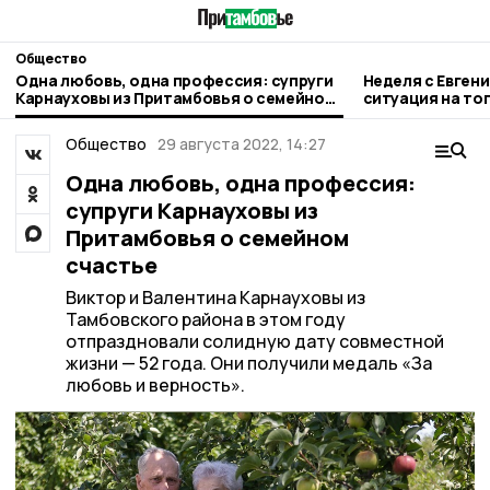
Общество
Одна любовь, одна профессия: супруги
Неделя с Евген
Карнауховы из Притамбовья о семейном
ситуация на то
счастье
городе и приор
Общество
29 августа 2022, 14:27
Одна любовь, одна профессия:
супруги Карнауховы из
Притамбовья о семейном
счастье
Виктор и Валентина Карнауховы из
Тамбовского района в этом году
отпраздновали солидную дату совместной
жизни — 52 года. Они получили медаль «За
любовь и верность».