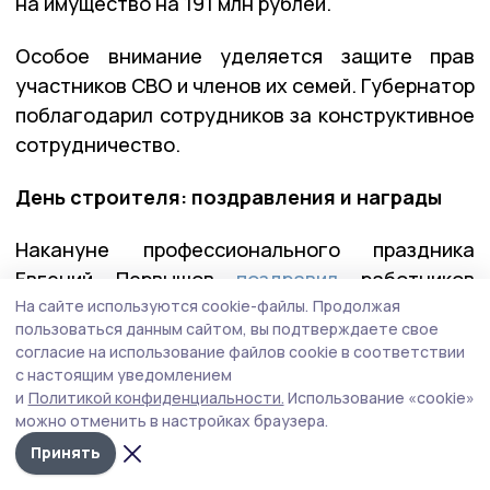
на имущество на 191 млн рублей.
Особое внимание уделяется защите прав
участников СВО и членов их семей. Губернатор
поблагодарил сотрудников за конструктивное
сотрудничество.
День строителя: поздравления и награды
Накануне профессионального праздника
Евгений Первышов
поздравил
работников
На сайте используются cookie-файлы.
Продолжая
и ветеранов строительной отрасли, вручил
пользоваться данным сайтом, вы подтверждаете свое
федеральные и региональные награды.
согласие на использование файлов cookie в соответствии
с настоящим уведомлением
В Тамбовской области работает порядка 1 300
и
Политикой конфиденциальности.
Использование «cookie»
строительных организаций, в которых
можно отменить в настройках браузера.
трудятся более 7 000 человек. За пять лет
Принять
сдано почти 2,5 млн кв.м жилья, активно