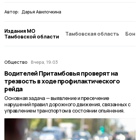
Автор:
Дарья Авилочкина
Издания МО
Тамбовская область
Бонд
Тамбовской области
Общество
Вчера, 19:03
Водителей Притамбовья проверят на
трезвость в ходе профилактического
рейда
Основная задача — выявление и пресечение
нарушений правил дорожного движения, связанных с
управлением транспортом в состоянии опьянения.