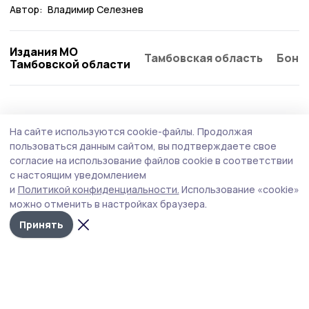
Автор:
Владимир Селезнев
Издания МО
Тамбовская область
Бонд
Тамбовской области
Общество
Вчера, 18:03
На сайте используются cookie-файлы.
Продолжая
Проект Никольского храма в селе Пушкари
пользоваться данным сайтом, вы подтверждаете свое
получил грант Росмолодежи
согласие на использование файлов cookie в соответствии
с настоящим уведомлением
Инициатива предусматривает создание первого
и
Политикой конфиденциальности.
Использование «cookie»
молодежного туристско-краеведческого маршрута в
можно отменить в настройках браузера.
окрестностях сел Пушкари и Стрельцы в Тамбовском
округе.
Принять