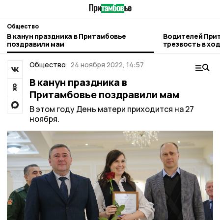
Общество
В канун праздника в Притамбовье
Водителей Прит
поздравили мам
трезвость в хо
рейда
Общество
24 ноября 2022, 14:57
В канун праздника в
Притамбовье поздравили мам
В этом году День матери приходится на 27
ноября.