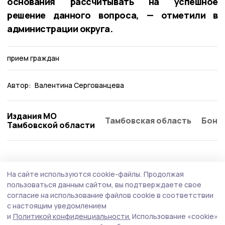
основания рассчитывать на успешное
решение данного вопроса, — отметили в
администрации округа.
прием граждан
Автор:
Валентина Сергованцева
Издания МО
Тамбовская область
Бонд
Тамбовской области
Общество
Сегодня, 11:13
На сайте используются cookie-файлы.
Продолжая
Тамбовский округ вышел в полуфинал
пользоваться данным сайтом, вы подтверждаете свое
Международной премии #МЫВМЕСТЕ
согласие на использование файлов cookie в соответствии
с настоящим уведомлением
На конкурс представили комплексную программу
и
Политикой конфиденциальности.
Использование «cookie»
поддержки некоммерческого сектора и волонтёрского