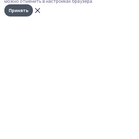
можно отменить в настройках браузера.
движения.
Принять
Фото: администрация Тамбовского округа
Тамбовский округ вышел в полуфинал
Международной премии #МЫВМЕСТЕ. На
региональном этапе Притамбовье стало