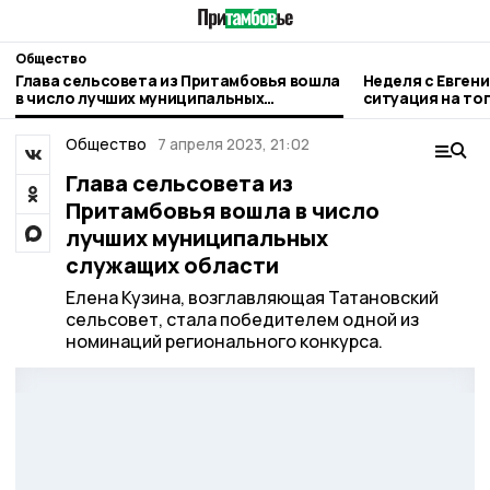
Общество
Глава сельсовета из Притамбовья вошла
Неделя с Евген
в число лучших муниципальных
ситуация на то
служащих области
городе и приор
Общество
7 апреля 2023, 21:02
Глава сельсовета из
Притамбовья вошла в число
лучших муниципальных
служащих области
Елена Кузина, возглавляющая Татановский
сельсовет, стала победителем одной из
номинаций регионального конкурса.