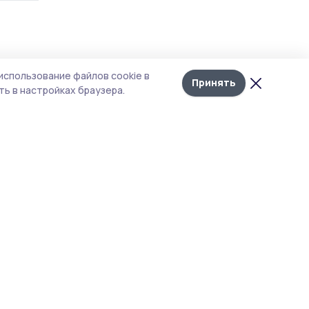
Лента
10
использование файлов cookie в
новостей
Принять
л
ь в настройках браузера.
Е