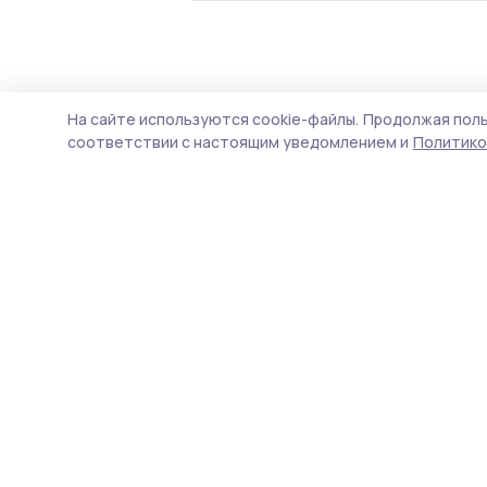
Общество
Сегодня, 11:13
На сайте используются cookie-файлы.
Продолжая поль
Тамбовский о
соответствии с настоящим уведомлением и
Политико
Международн
На конкурс представили
некоммерческого сектора