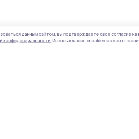
зоваться данным сайтом, вы подтверждаете свое согласие на 
круг вышел в полуфина
й конфиденциальности.
Использование «cookie» можно отменит
ой премии #МЫВМЕСТ
 комплексную программу поддержки
 и волонтёрского движения.