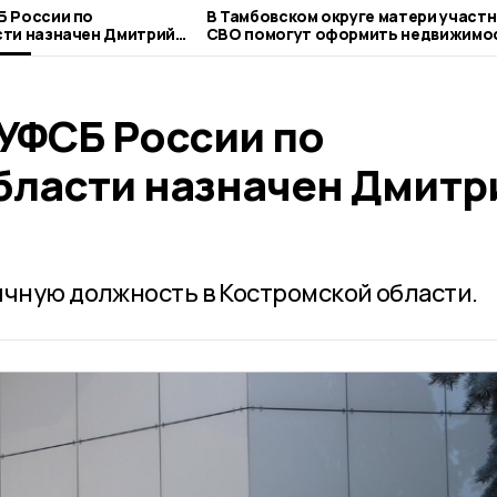
Б России по
В Тамбовском округе матери участ
сти назначен Дмитрий
СВО помогут оформить недвижимо
УФСБ России по
бласти назначен Дмитр
ичную должность в Костромской области.