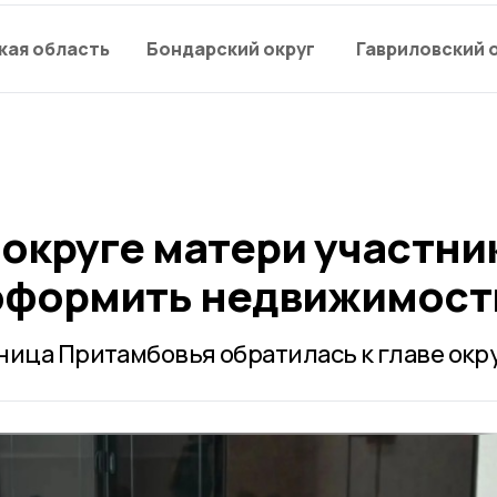
кая область
Бондарский округ
Гавриловский 
 округе матери участни
оформить недвижимост
ница Притамбовья обратилась к главе окру