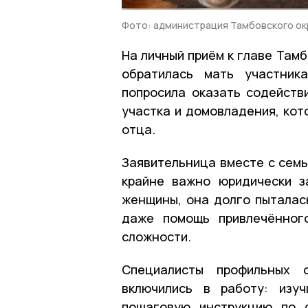
Фото: администрация Тамбовского ок
На личный приём к главе Там
обратилась мать участник
попросила оказать содейств
участка и домовладения, кот
отца.
Заявительница вместе с семь
крайне важно юридически з
женщины, она долго пыталас
даже помощь привлечённого
сложности.
Специалисты профильных о
включились в работу: изу
пошаговую инструкцию по 