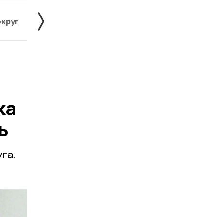
округ
Жердевский округ
Знаменский округ
ка
ь
га.