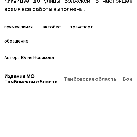
Киквидзе до улицы Волжской. В настоящее
время все работы выполнены.
прямая линия
автобус
транспорт
обращение
Автор:
Юлия Новикова
Издания МО
Тамбовская область
Бонд
Тамбовской области