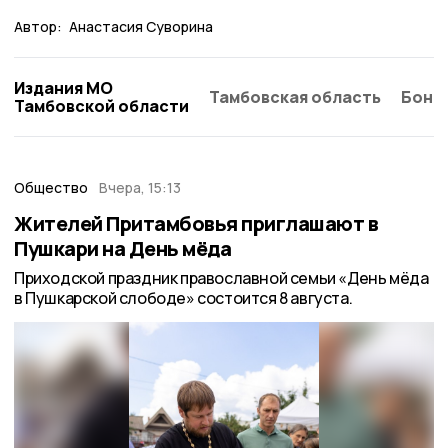
Автор:
Анастасия Суворина
Издания МО
Тамбовская область
Бонд
Тамбовской области
Общество
Вчера, 15:13
Жителей Притамбовья приглашают в
Пушкари на День мёда
Приходской праздник православной семьи «День мёда
в Пушкарской слободе» состоится 8 августа.