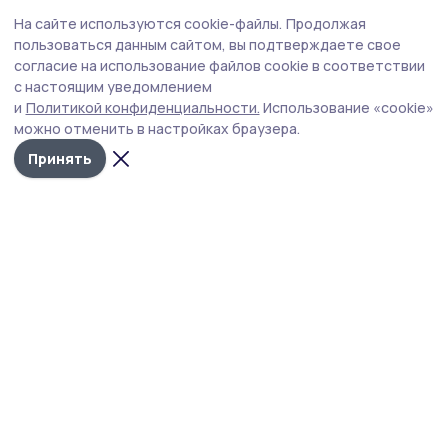
На сайте используются cookie-файлы.
Продолжая
пользоваться данным сайтом, вы подтверждаете свое
Фото: Никольский храм в селе Пушкари
согласие на использование файлов cookie в соответствии
с настоящим уведомлением
и
Политикой конфиденциальности.
Использование «cookie»
мёд
пушкари
можно отменить в настройках браузера.
Принять
Автор:
Олег Алешин
Издания МО
Тамбовская область
Бонд
Тамбовской области
Статья
Вчера, 12:03
Жительница Притамбовья рассказала об
отце-ветеране Великой Отечественной
войны
В годы противостояния СССР и нацистской Германии