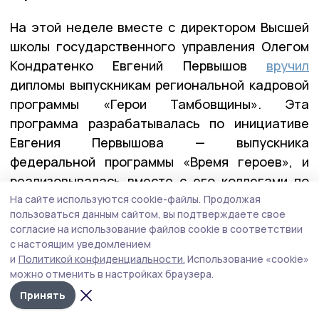
На этой неделе вместе с директором Высшей
школы государственного управления Олегом
Кондратенко Евгений Первышов
вручил
дипломы выпускникам региональной кадровой
программы «Герои Тамбовщины». Эта
программа разрабатывалась по инициативе
Евгения Первышова — выпускника
федеральной программы «Время героев», и
реализовывалась вместе с его коллегами по
программе — Алексеем Кондратьевым и
На сайте используются cookie-файлы.
Продолжая
пользоваться данным сайтом, вы подтверждаете свое
Константином Кутейниковым. Заявку в
согласие на использование файлов cookie в соответствии
программу подали почти 400 участников и
с настоящим уведомлением
ветеранов СВО. После всех вступительных
и
Политикой конфиденциальности.
Использование «cookie»
можно отменить в настройках браузера.
испытаний участниками первого потока стали
27 ребят.
Принять