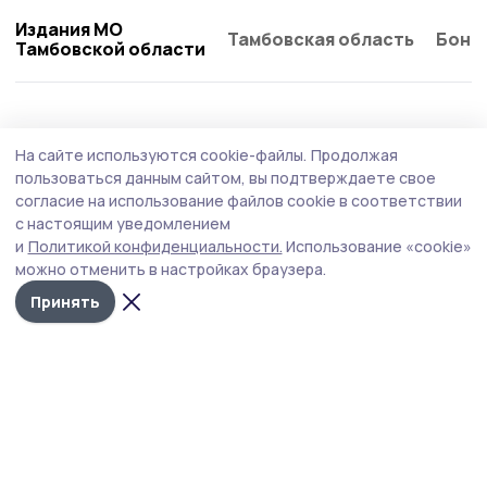
Издания МО
Тамбовская область
Бонд
Тамбовской области
Общество
Вчера, 13:09
На сайте используются cookie-файлы.
Продолжая
В Тамбовском округе матери участника
пользоваться данным сайтом, вы подтверждаете свое
СВО помогут оформить недвижимость
согласие на использование файлов cookie в соответствии
с настоящим уведомлением
С такой просьбой жительница Притамбовья
и
Политикой конфиденциальности.
Использование «cookie»
обратилась к главе округа.
можно отменить в настройках браузера.
Принять