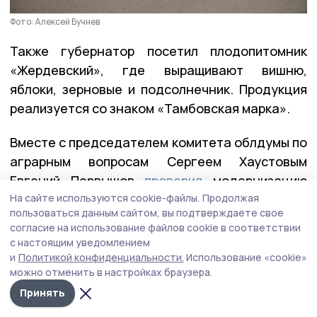
Фото: Алексей Бучнев
Также губернатор посетил плодопитомник
«Жердевский», где выращивают вишню,
яблоки, зерновые и подсолнечник. Продукция
реализуется со знаком «Тамбовская марка».
Вместе с председателем комитета облдумы по
аграрным вопросам Сергеем Хаустовым
Евгений Первышов
проверил
модернизацию
социальных объектов, включённых в
На сайте используются cookie-файлы.
Продолжая
пользоваться данным сайтом, вы подтверждаете свое
Народную программу «Единой России».
согласие на использование файлов cookie в соответствии
с настоящим уведомлением
В селе Бурнак отремонтирован ДК,
и
Политикой конфиденциальности.
Использование «cookie»
в Жердевской ЦРБ идут масштабные работы
можно отменить в настройках браузера.
в рамках модернизации первичного звена,
Принять
а капремонт школы позволит более 320 детям