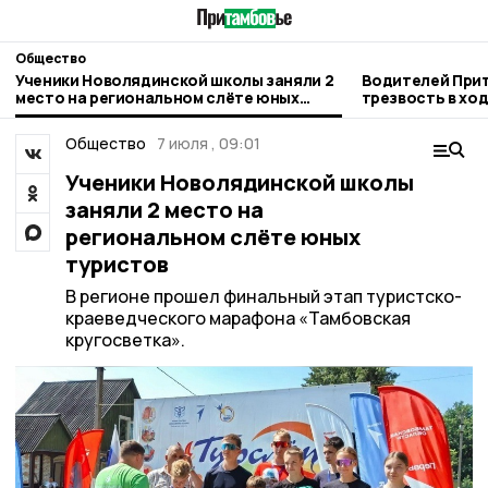
Общество
Ученики Новолядинской школы заняли 2
Водителей Прит
место на региональном слёте юных
трезвость в хо
туристов
рейда
Общество
7 июля , 09:01
Ученики Новолядинской школы
заняли 2 место на
региональном слёте юных
туристов
В регионе прошел финальный этап туристско-
краеведческого марафона «Тамбовская
кругосветка».