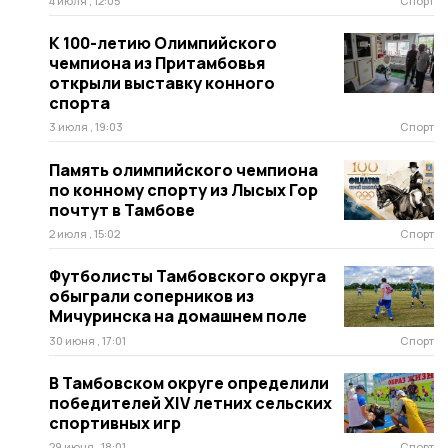
4 июля , 12:05
Спорт
К 100-летию Олимпийского
чемпиона из Притамбовья
открыли выставку конного
спорта
3 июля , 19:03
Спорт
Память олимпийского чемпиона
по конному спорту из Лысых Гор
почтут в Тамбове
2 июля , 15:02
Спорт
Футболисты Тамбовского округа
обыграли соперников из
Мичуринска на домашнем поле
30 июня , 17:01
Спорт
В Тамбовском округе определили
победителей XIV летних сельских
спортивных игр
29 июня , 18:01
Спорт