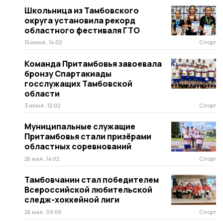
Школьница из Тамбовского
округа установила рекорд
областного фестиваля ГТО
15 июня , 14:02
Спорт
Команда Притамбовья завоевала
бронзу Спартакиады
госслужащих Тамбовской
области
3 июня , 12:02
Спорт
Муниципальные служащие
Притамбовья стали призёрами
областных соревнований
26 мая , 14:02
Спорт
Тамбовчанин стал победителем
Всероссийской любительской
следж-хоккейной лиги
26 мая , 09:06
Спорт