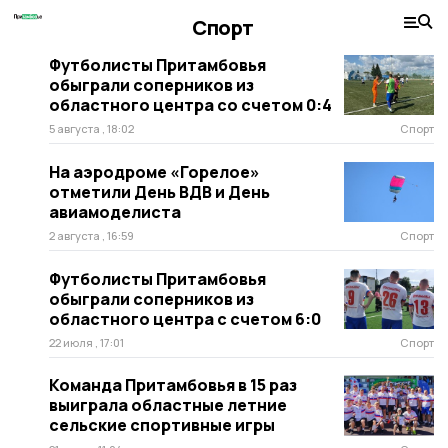
Спорт
Футболисты Притамбовья
обыграли соперников из
областного центра со счетом 0:4
5 августа , 18:02
Спорт
На аэродроме «Горелое»
отметили День ВДВ и День
авиамоделиста
2 августа , 16:59
Спорт
Футболисты Притамбовья
обыграли соперников из
областного центра с счетом 6:0
22 июля , 17:01
Спорт
Команда Притамбовья в 15 раз
выиграла областные летние
сельские спортивные игры