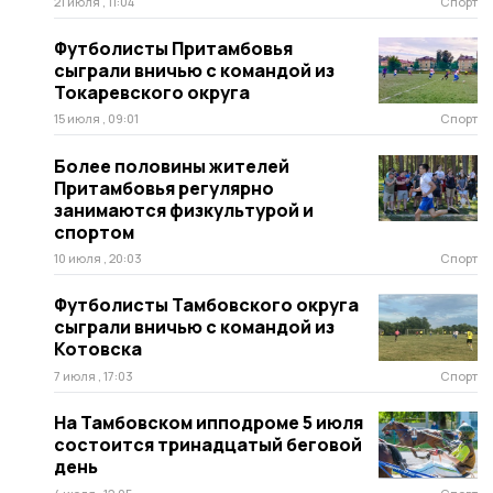
21 июля , 11:04
Спорт
Футболисты Притамбовья
сыграли вничью с командой из
Токаревского округа
15 июля , 09:01
Спорт
Более половины жителей
Притамбовья регулярно
занимаются физкультурой и
спортом
10 июля , 20:03
Спорт
Футболисты Тамбовского округа
сыграли вничью с командой из
Котовска
7 июля , 17:03
Спорт
На Тамбовском ипподроме 5 июля
состоится тринадцатый беговой
день