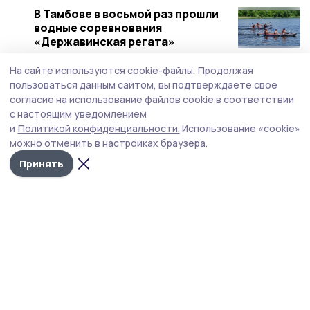
В Тамбове в восьмой раз прошли
водные соревнования
«Державинская регата»
25 мая , 16:10
Спорт
На сайте используются cookie-файлы.
Продолжая
пользоваться данным сайтом, вы подтверждаете свое
Новая спортивная форма и мячи —
согласие на использование файлов cookie в соответствии
это к победам
с настоящим уведомлением
и
Политикой конфиденциальности.
Использование «cookie»
18 мая , 10:07
Спорт
можно отменить в настройках браузера.
Футболисты из Притамбовья
Принять
выиграли Суперкубок
Тамбовской области
17 мая , 09:03
Спорт
Тамбовские спортсмены
завоевали три медали на
чемпионате Европы по шахбоксу
5 мая , 14:47
Спорт
В Притамбовье прошли турниры