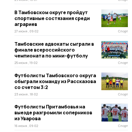
В Тамбовском округе пройдут
спортивные состязания среди
аграриев
27 июня , 09:02
Спорт
Тамбовские адвокаты сыграли в
финале всероссийского
чемпионата по мини-футболу
25 июня , 19:02
Спорт
Футболисты Тамбовского округа
обыграли команду из Рассказова
со счетом 3:2
23 июня , 18:02
Спорт
Футболисты Притамбовья на
выезде разгромили соперников
из Уварова
16 июня , 09:02
Спорт