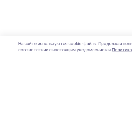
На сайте используются cookie-файлы.
Продолжая поль
соответствии с настоящим уведомлением и
Политико
Притамбовье
Новости
Истории
Карточки
Фотогалереи
Тесты
Проекты
Новости компаний