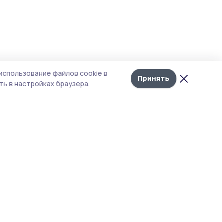
использование файлов cookie в
Принять
ь в настройках браузера.
тика конфиденциальности
т содержит сервисы, использующие
kies. Продолжая пользоваться данным
том, вы подтверждаете свое согласие на
льзование файлов cookie в соответствии с
тоящим уведомлением и Политикой
иденциальности. Использование «cookie»
о отменить в настройках браузера.
 материалы сайта защищены законом об
рских правах. При полном или частичном
ировании материалов наличие активной
рссылки на источник https://pritambovie.ru и
ание автора обязательно.