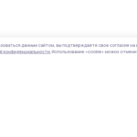
зоваться данным сайтом, вы подтверждаете свое согласие на 
й конфиденциальности.
Использование «cookie» можно отменит
Учредитель и издатель:
ООО «Издательский
Поли
дом «Тамбов»
Сай
Адрес редакции:
392000, Тамбовская обл.,
coo
г. Тамбов, ш. Моршанское, д. 14 а
сай
испо
Номер телефона редакции:
8 (4752) 53-22-79
нас
(доб. 8)
конф
можн
Электронная почта редакции:
pritambovie@mail.ru
Все
авто
Главный редактор:
Федорова Т.В.
цит
гипе
Сетевое издание «Притамбовье»,
указ