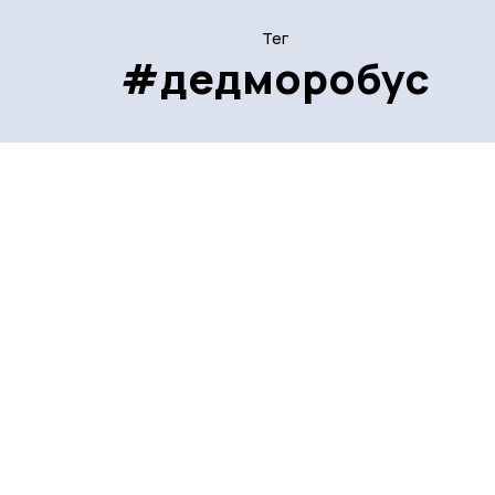
Тег
#дедморобус