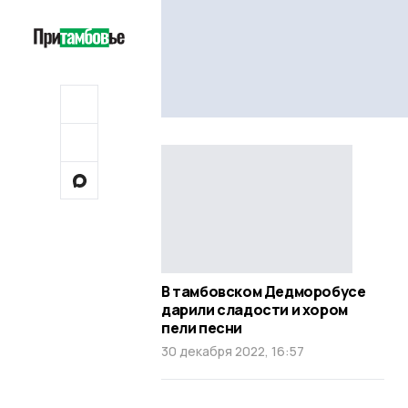
В тамбовском Дедморобусе
дарили сладости и хором
пели песни
30 декабря 2022, 16:57