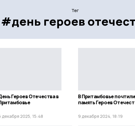
Тег
#день героев отечес
День Героев Отечества в
В Притамбовье почтил
Притамбовье
память Героев Отечест
6 декабря 2025, 15:48
9 декабря 2024, 18:19