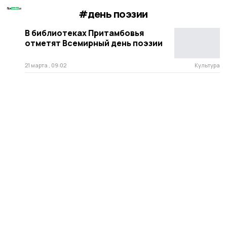
#день поэзии
В библиотеках Притамбовья
отметят Всемирный день поэзии
21 марта , 09:02
Культура