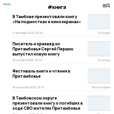
#книга
В Тамбове презентовали книгу
«На подмостках и киноэкранах»
17 декабря 2025, 20:02
Культура
Писатель и краевед из
Притамбовья Сергей Першин
выпустил новую книгу
24 ноября 2025, 09:03
Культура
Фестиваль книги и чтения в
Притамбовье
18 сентября 2025, 13:31
Фотогалерея
В Тамбовском округе
презентовали книгу о погибших в
ходе СВО жителях Притамбовья