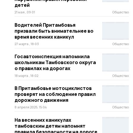
детей
21 мая , 09:01
Общество
Водителей Притамбовья
призвали быть внимательнее во
время весенних каникул
27 марта , 18:03
Общество
Госавтоинспекция напомнила
школьникам Тамбовского округа
о правилах на дорогах
18 марта , 18:02
Общество
В Притамбовье мотоциклистов
проверят на соблюдение правил
дорожного движения
8 апреля 2025, 15:04
Общество
На весенних каникулах
тамбовским детям напомнят
правила безопасности на дороге