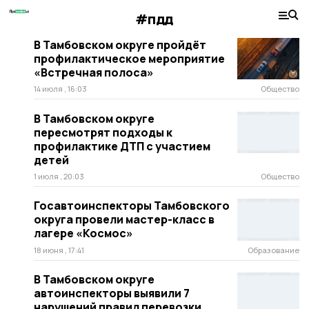
#пдд
В Тамбовском округе пройдёт
профилактическое мероприятие
«Встречная полоса»
14 июля , 16:03
Общество
В Тамбовском округе
пересмотрят подходы к
профилактике ДТП с участием
детей
1 июля , 20:03
Общество
Госавтоинспекторы Тамбовского
округа провели мастер-класс в
лагере «Космос»
18 июня , 17:41
Образование
В Тамбовском округе
автоинспекторы выявили 7
нарушений правил перевозки