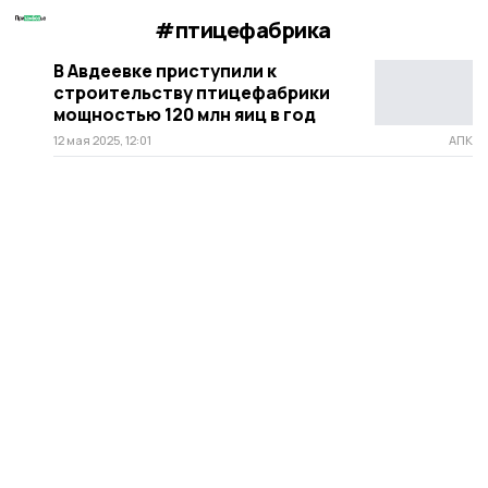
#птицефабрика
В Авдеевке приступили к
строительству птицефабрики
мощностью 120 млн яиц в год
12 мая 2025, 12:01
АПК