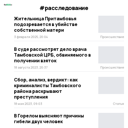
#расследование
Жительница Притамбовья
подозревается в убийстве
собственной матери
3 февраля 2025, 20:04
Происшествие
В суде рассмотрят дело врача
Тамбовской ЦРБ, обвиняемого в
получении взяток
18 августа 2023, 20:37
Происшествие
Сбор, анализ, вердикт: как
криминалисты Тамбовского
района раскрывают
преступления
18 мая 2023, 09:03
Статья
В Горелом выясняют причины
гибели двух человек