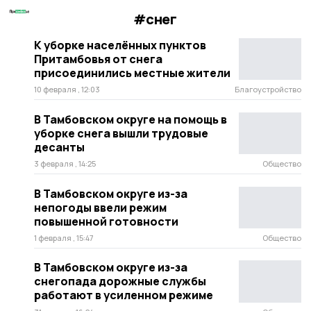
#снег
К уборке населённых пунктов
Притамбовья от снега
присоединились местные жители
10 февраля , 12:03
Благоустройство
В Тамбовском округе на помощь в
уборке снега вышли трудовые
десанты
3 февраля , 14:25
Общество
В Тамбовском округе из-за
непогоды ввели режим
повышенной готовности
1 февраля , 15:47
Общество
В Тамбовском округе из-за
снегопада дорожные службы
работают в усиленном режиме