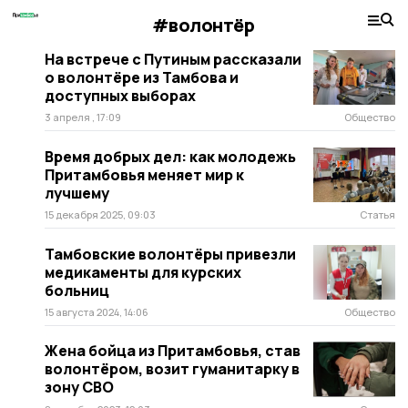
#волонтёр
На встрече с Путиным рассказали
о волонтёре из Тамбова и
доступных выборах
3 апреля , 17:09
Общество
Время добрых дел: как молодежь
Притамбовья меняет мир к
лучшему
15 декабря 2025, 09:03
Статья
Тамбовские волонтёры привезли
медикаменты для курских
больниц
15 августа 2024, 14:06
Общество
Жена бойца из Притамбовья, став
волонтёром, возит гуманитарку в
зону СВО