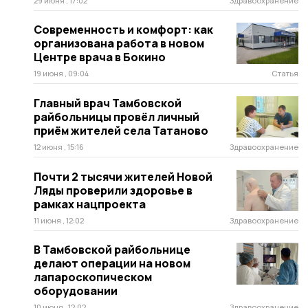
29 июня , 17:02
Здравоохранение
Современность и комфорт: как
организована работа в новом
Центре врача в Бокино
19 июня , 09:04
Статья
Главный врач Тамбовской
райбольницы провёл личный
приём жителей села Татаново
12 июня , 15:16
Здравоохранение
Почти 2 тысячи жителей Новой
Ляды проверили здоровье в
рамках нацпроекта
11 июня , 12:02
Здравоохранение
В Тамбовской райбольнице
делают операции на новом
лапароскопическом
оборудовании
10 июня , 12:02
Здравоохранение