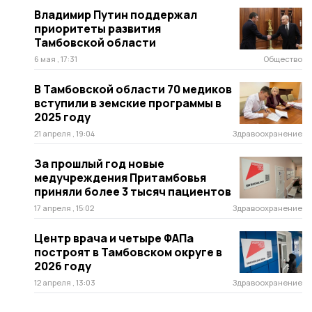
Владимир Путин поддержал
приоритеты развития
Тамбовской области
6 мая , 17:31
Общество
В Тамбовской области 70 медиков
вступили в земские программы в
2025 году
21 апреля , 19:04
Здравоохранение
За прошлый год новые
медучреждения Притамбовья
приняли более 3 тысяч пациентов
17 апреля , 15:02
Здравоохранение
Центр врача и четыре ФАПа
построят в Тамбовском округе в
2026 году
12 апреля , 13:03
Здравоохранение