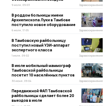
9 июля , 09:03
Здравоохранение
В роддом больницы имени
Архиепископа Луки в Тамбове
поступило новое оборудование
6 июля , 17:05
Здравоохранение
В Тамбовскую райбольницу
поступил новый УЗИ-аппарат
экспертного класса
1 июля , 09:02
Здравоохранение
В июле мобильный маммограф
Тамбовской райбольницы
посетит 10 населённых пунктов
30 июня , 09:04
Здравоохранение
Передвижной ФАП Тамбовской
райбольницы сделает более 20
выездов в июле