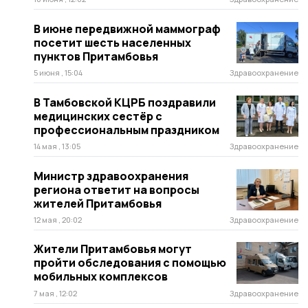
В июне передвижной маммограф
посетит шесть населенных
пунктов Притамбовья
5 июня , 15:04
Здравоохранение
В Тамбовской КЦРБ поздравили
медицинских сестёр с
профессиональным праздником
14 мая , 13:05
Здравоохранение
Министр здравоохранения
региона ответит на вопросы
жителей Притамбовья
12 мая , 20:02
Здравоохранение
Жители Притамбовья могут
пройти обследования с помощью
мобильных комплексов
7 мая , 12:02
Здравоохранение