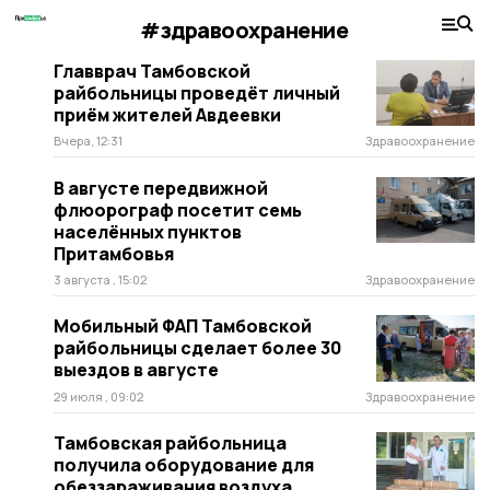
#здравоохранение
Главврач Тамбовской
райбольницы проведёт личный
приём жителей Авдеевки
Вчера, 12:31
Здравоохранение
В августе передвижной
флюорограф посетит семь
населённых пунктов
Притамбовья
3 августа , 15:02
Здравоохранение
Мобильный ФАП Тамбовской
райбольницы сделает более 30
выездов в августе
29 июля , 09:02
Здравоохранение
Тамбовская райбольница
получила оборудование для
обеззараживания воздуха