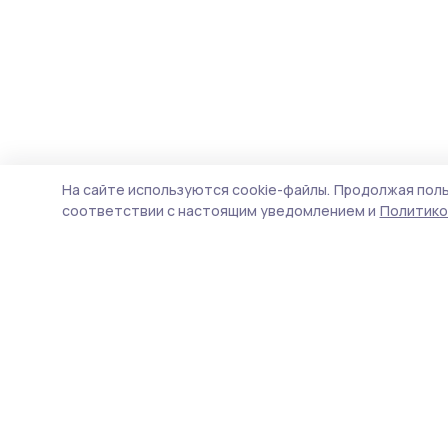
На сайте используются cookie-файлы.
Продолжая поль
соответствии с настоящим уведомлением и
Политико
Притамбовье
Новости
Истории
Карточки
Фотогалереи
Тесты