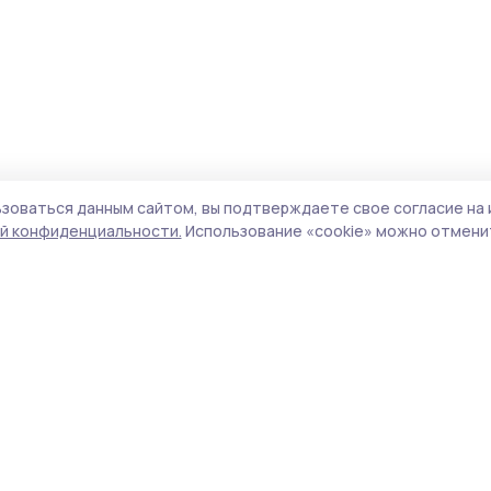
зоваться данным сайтом, вы подтверждаете свое согласие на 
й конфиденциальности.
Использование «cookie» можно отменит
Учредитель и издатель:
ООО «Издательский
Поли
дом «Тамбов»
Сай
Адрес редакции:
392000, Тамбовская обл.,
coo
г. Тамбов, ш. Моршанское, д. 14 а
сай
испо
Номер телефона редакции:
8 (4752) 53-22-79
нас
(доб. 8)
конф
можн
Электронная почта редакции:
pritambovie@mail.ru
Все
авто