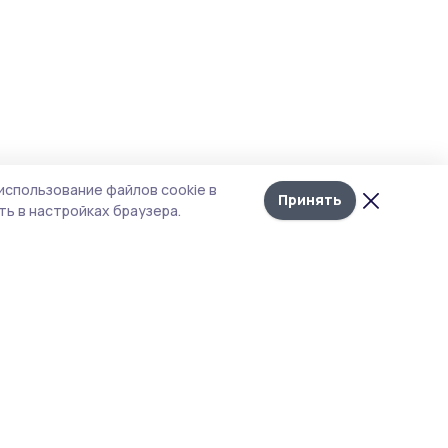
Лента
10
использование файлов cookie в
новостей
Принять
ь в настройках браузера.
тика конфиденциальности
т содержит сервисы, использующие
kies. Продолжая пользоваться данным
том, вы подтверждаете свое согласие на
льзование файлов cookie в соответствии с
тоящим уведомлением и Политикой
иденциальности. Использование «cookie»
о отменить в настройках браузера.
 материалы сайта защищены законом об
рских правах. При полном или частичном