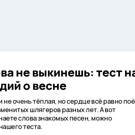
ва не выкинешь: тест н
дий о весне
 и не очень тёплая, но сердце всё равно поё
менитых шлягеров разных лет. А вот
наете слова знакомых песен, можно
нашего теста.